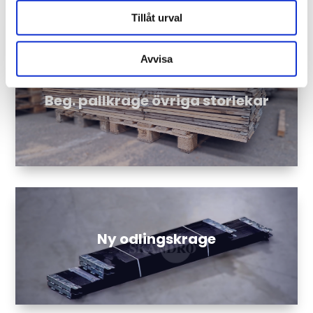
Tillåt urval
Avvisa
Beg. pallkrage övriga storlekar
Ny odlingskrage