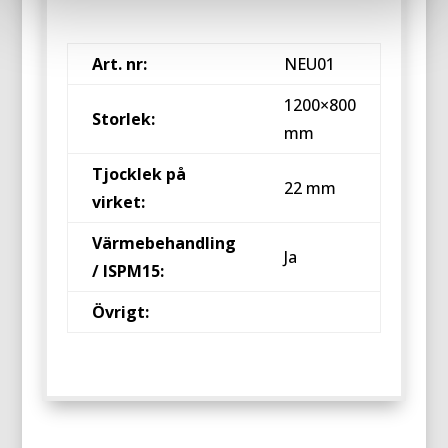
Art. nr:
NEU01
1200×800
Storlek:
mm
Tjocklek på
22 mm
virket:
Värmebehandling
Ja
/ ISPM15:
Övrigt: