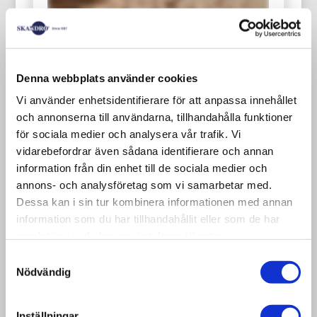
Denna webbplats använder cookies
Vi använder enhetsidentifierare för att anpassa innehållet
och annonserna till användarna, tillhandahålla funktioner
Nya EUR-pallar av högsta kvalitet
för sociala medier och analysera vår trafik. Vi
vidarebefordrar även sådana identifierare och annan
EUR-pallar / europallar är inte utrustade
information från din enhet till de sociala medier och
med teknisk finess eller snygg design,
annons- och analysföretag som vi samarbetar med.
men än idag finns det ca. 450 miljoner
Dessa kan i sin tur kombinera informationen med annan
information som du har tillhandahållit eller som de har
pallar i omlopp över hela världen.
samlat in när du har använt deras tjänster.
Med sin stabila struktur har EUR-pallen
Samtyckesval
utvecklats för att kunna användas om
Nödvändig
och om igen, och Europapallar anses
därför vara den mest effektiva
Inställningar