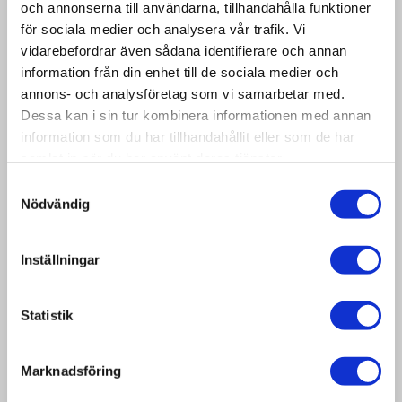
och annonserna till användarna, tillhandahålla funktioner
för sociala medier och analysera vår trafik. Vi
vidarebefordrar även sådana identifierare och annan
information från din enhet till de sociala medier och
annons- och analysföretag som vi samarbetar med.
Dessa kan i sin tur kombinera informationen med annan
information som du har tillhandahållit eller som de har
samlat in när du har använt deras tjänster.
Samtyckesval
Nödvändig
Inställningar
Begagnad pallkrage 1200×800 mm
Pallkragar är en flexibel
Statistik
förpackningslösning som lämpar sig för
både lagring och transport. Pallkragen
Marknadsföring
kan fällas ihop och tar inte mycket plats