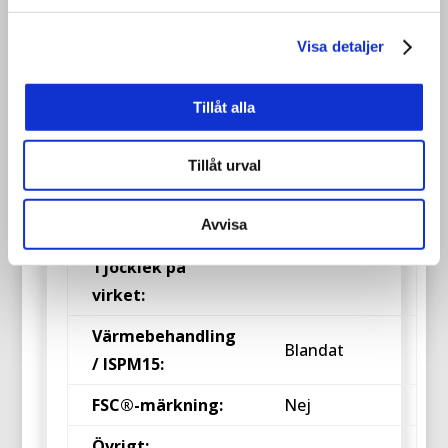
när den inte används. Att använda
begagnade pallkragar är en
Visa detaljer
kostnadsbesparing.
Tillåt alla
Art. nr:
BPK01
Tillåt urval
1200x800x195
Storlek:
mm
Avvisa
Tjocklek på
virket:
Värmebehandling
Blandat
/ ISPM15:
FSC®-märkning:
Nej
Övrigt: