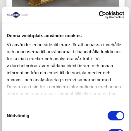
Denna webbplats använder cookies
Vi använder enhetsidentifierare för att anpassa innehållet
och annonserna till användarna, tillhandahålla funktioner
för sociala medier och analysera vår trafik. Vi
Vi lagerhåller begagnade engångspallar i
vidarebefordrar även sådana identifierare och annan
vår fabrik i Smålandsstenar. Begagnade
information från din enhet till de sociala medier och
engångspallar är ett sätt att spara på
annons- och analysföretag som vi samarbetar med.
kostnaderna.
Dessa kan i sin tur kombinera informationen med annan
information som du har tillhandahållit eller som de har
samlat in när du har använt deras tjänster.
Begagnad engångspall 1200×800 mm
Samtyckesval
Nödvändig