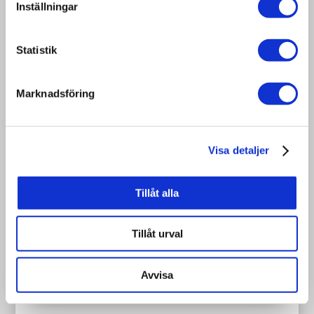
Art. nr:
BEP01
Inställningar
1200×800
Storlek:
mm
Statistik
Tjocklek på
16 mm
Marknadsföring
virket:
Värmebehandling
De flesta
/ ISPM15:
Visa detaljer
Max vikt
Tillåt alla
jämnt
Övrigt:
fördelat:
600 kg
Tillåt urval
Avvisa