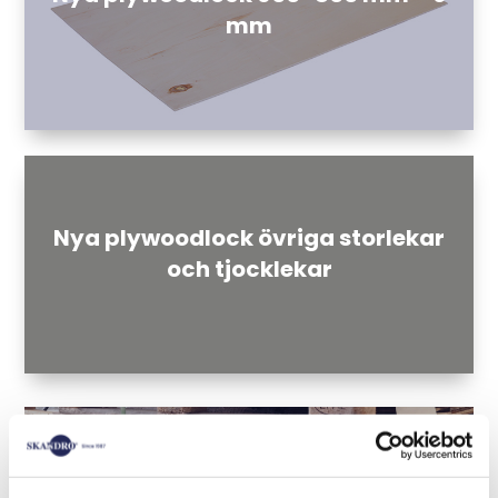
mm
Nya plywoodlock övriga storlekar
och tjocklekar
Begagnade plywoodlock