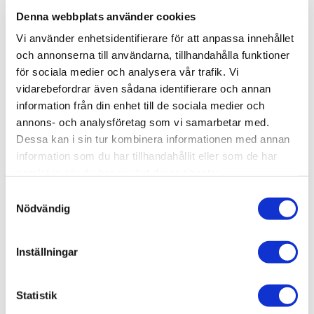
Denna webbplats använder cookies
Vi använder enhetsidentifierare för att anpassa innehållet
och annonserna till användarna, tillhandahålla funktioner
för sociala medier och analysera vår trafik. Vi
vidarebefordrar även sådana identifierare och annan
information från din enhet till de sociala medier och
annons- och analysföretag som vi samarbetar med.
Nya mellanlägg 1145×745 mm av 3
Dessa kan i sin tur kombinera informationen med annan
mm board
information som du har tillhandahållit eller som de har
samlat in när du har använt deras tjänster.
Samtyckesval
Nödvändig
Inställningar
Nya mellanlägg 545×745 mm av 3
Statistik
mm board