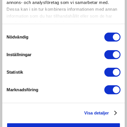
annons- och analysföretag som vi samarbetar med.
Dessa kan i sin tur kombinera informationen med annan
information som du har tillhandahållit eller som de har
samlat in när du har använt deras tjänster.
Samtyckesval
Nödvändig
Inställningar
Begagnad EUR-pall Klass 2
Beg. EUR-Pall, Ljus Klass 2, ISPM15
Statistik
(Värmebehandlade) ljus pall, kan
förekomma några mindre ljusa pallar,
Marknadsföring
kan sakna små spetor eller ha några
urflisningar, visuellt fin pall.
Visa detaljer