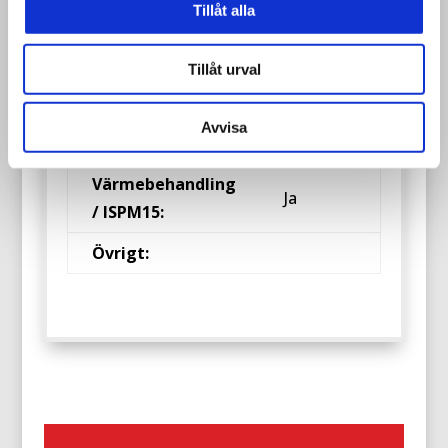
Art. nr:
BEU02
Tillåt alla
1200×800
Storlek:
Tillåt urval
mm
Tjocklek på
22 mm
Avvisa
virket:
Värmebehandling
Ja
/ ISPM15:
Övrigt: