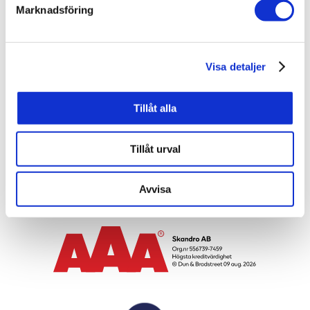
Marknadsföring
Skandro AB
Skruvgatan 7
333 33 Smålandsstenar
Visa detaljer
Sweden
Directions
Tillåt alla
Tillåt urval
Order reception
+46 371-330 40
Sales department
+46 371-333 76
Avvisa
E-mail address
info@skandro.se