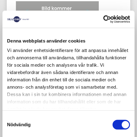
Denna webbplats använder cookies
Kemipall - CP pallet, Chemical Pallets
Vi använder enhetsidentifierare för att anpassa innehållet
Used pallet CP2 1200×800 mm
och annonserna till användarna, tillhandahålla funktioner
för sociala medier och analysera vår trafik. Vi
vidarebefordrar även sådana identifierare och annan
There is a pallet standard developed for
information från din enhet till de sociala medier och
the chemical industry with a number of
annons- och analysföretag som vi samarbetar med.
variants of so-called CP pallets. This type
Dessa kan i sin tur kombinera informationen med annan
of pallet is not very common in Sweden
information som du har tillhandahållit eller som de har
samlat in när du har använt deras tjänster.
but is used in Europe and as a load
carrier for imported goods.
Samtyckesval
Nödvändig
For: Cartons, fiber drums, capsules, trade