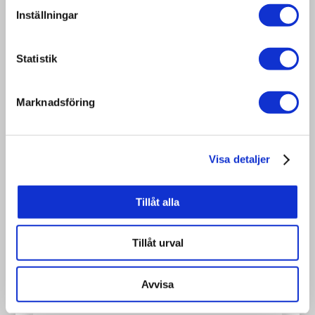
related use, as alternative to Euro pallets
Inställningar
Statistik
Art. no:
1200 x 800
Marknadsföring
Size:
mm
Thickness of
Visa detaljer
the timber:
Heat
Tillåt alla
treatment /
ISPM15:
Tillåt urval
Other:
Avvisa