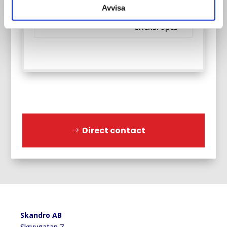
Avvisa
Number of
Other:
bricks: 9pcs
Direct contact
Skandro AB
Skruvgatan 7