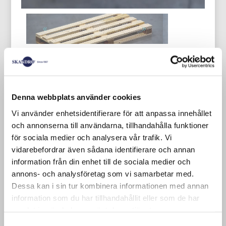
We stock several sizes of industrial
pallets in our factory in Smålandsstenar.
Denna webbplats använder cookies
Vi använder enhetsidentifierare för att anpassa innehållet
och annonserna till användarna, tillhandahålla funktioner
New industrial pallet 1500×800 mm 19
för sociala medier och analysera vår trafik. Vi
mm wood
vidarebefordrar även sådana identifierare och annan
information från din enhet till de sociala medier och
Our industrial pallets have a timber
annons- och analysföretag som vi samarbetar med.
thickness of 19 mm and the boards are
Dessa kan i sin tur kombinera informationen med annan
100 mm wide (disposable pallets are 16
information som du har tillhandahållit eller som de har
mm and EUR pallets are 22 mm). In most
samlat in när du har använt deras tjänster.
cases, 19 mm timber is sufficient, but we
Samtyckesval