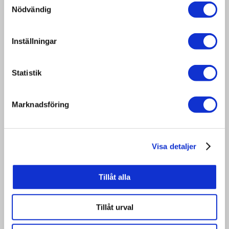
can also manufacture pallets with 22
Nödvändig
mm timber to order. As the pallets get
longer, we recommend more blocks to
Inställningar
increase the strength.
Statistik
Art. no:
NIP76L
Marknadsföring
1500×800
Size:
mm
Visa detaljer
Thickness of
19 mm
the timber:
Tillåt alla
Heat
treatment /
Yes
Tillåt urval
ISPM15: