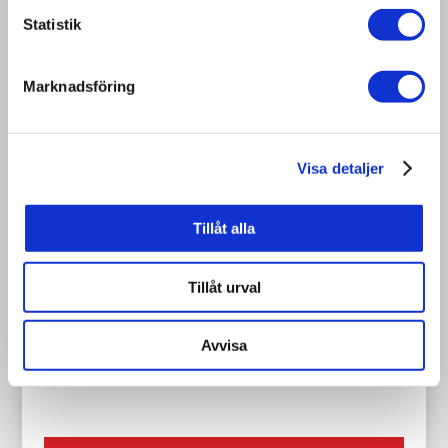
Thickness of
Statistik
19-22 mm
the timber:
Heat
Marknadsföring
treatment /
Mixed
ISPM15:
Visa detaljer
Max weight
evenly
Other:
Tillåt alla
distributed:
600 kg
Tillåt urval
Avvisa