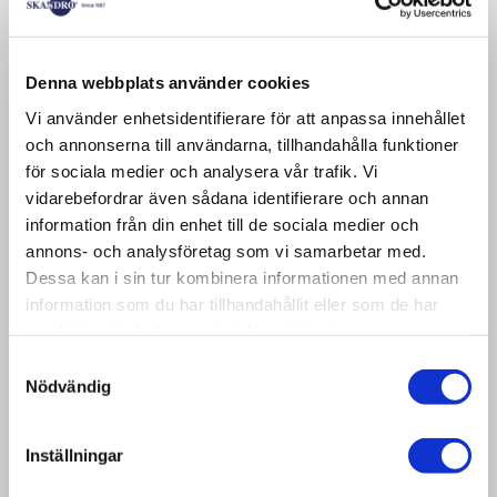
Denna webbplats använder cookies
Vi använder enhetsidentifierare för att anpassa innehållet
och annonserna till användarna, tillhandahålla funktioner
We stock used half pallets. Here you will
för sociala medier och analysera vår trafik. Vi
find a mixture of dense and sparse tires.
vidarebefordrar även sådana identifierare och annan
The thickness of the wood varies
information från din enhet till de sociala medier och
between 19 and 22 mm.
annons- och analysföretag som vi samarbetar med.
Dessa kan i sin tur kombinera informationen med annan
information som du har tillhandahållit eller som de har
Used half pallet 600x800x19-22 mm
samlat in när du har använt deras tjänster.
Samtyckesval
Nödvändig
Art. no:
BHP02
Inställningar
Size:
600×800 mm