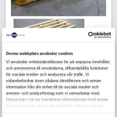
Denna webbplats använder cookies
We hebben ook enkele niet-
Vi använder enhetsidentifierare för att anpassa innehållet
standaardformaten wegwerppallets op
och annonserna till användarna, tillhandahålla funktioner
voorraad.
för sociala medier och analysera vår trafik. Vi
vidarebefordrar även sådana identifierare och annan
Nieuwe wegwerppallet 1600×800 mm
information från din enhet till de sociala medier och
annons- och analysföretag som vi samarbetar med.
Onze eenmalige pallets hebben een
Dessa kan i sin tur kombinera informationen med annan
houtdikte van 16 mm en de planken zijn
information som du har tillhandahållit eller som de har
75 mm breed (industriële pallets zijn 19
samlat in när du har använt deras tjänster.