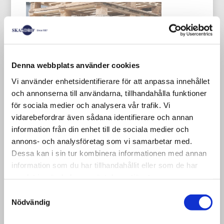
Denna webbplats använder cookies
Kemipall - CP pallet, Chemische pallets
Vi använder enhetsidentifierare för att anpassa innehållet
Gebruikte pallet CP9 1140×1140 mm
och annonserna till användarna, tillhandahålla funktioner
för sociala medier och analysera vår trafik. Vi
vidarebefordrar även sådana identifierare och annan
Er is een palletstandaard ontwikkeld
information från din enhet till de sociala medier och
voor de chemische industrie met een
annons- och analysföretag som vi samarbetar med.
aantal varianten van zogenaamde CP-
Dessa kan i sin tur kombinera informationen med annan
pallets. Dit type pallet is niet erg
information som du har tillhandahållit eller som de har
samlat in när du har använt deras tjänster.
gebruikelijk in Zweden, maar wordt wel
Samtyckesval
gebruikt in Europa en als ladingdrager
Nödvändig
voor geïmporteerde goederen.