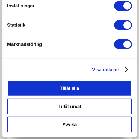
Voor: laden in containers, vaten, flexibele
Inställningar
bulkcontainers, octabins
Statistik
Art. nr:
Marknadsföring
1140×1140
Grootte:
mm
Visa detaljer
Dikte van het hout:
Warmtebehandeling
Tillåt alla
/ ISPM15:
Tillåt urval
Andere:
Avvisa