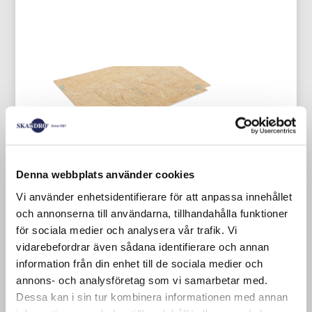
We hebben plaatmateriaal in
Denna webbplats använder cookies
verschillende materialen en diktes op
Vi använder enhetsidentifierare för att anpassa innehållet
voorraad. Multiplex, OSB, hardboard en
och annonserna till användarna, tillhandahålla funktioner
board (masonite).
för sociala medier och analysera vår trafik. Vi
vidarebefordrar även sådana identifierare och annan
Nieuwe OSB-kappen 600×800 mm 8
information från din enhet till de sociala medier och
mm
annons- och analysföretag som vi samarbetar med.
Dessa kan i sin tur kombinera informationen med annan
OSB-deksels worden op de palletkraag