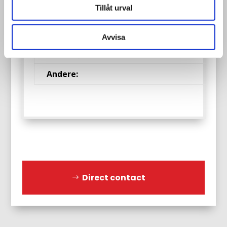
Tillåt urval
Warmtebehandeling
Niet
/ ISPM15:
vereist
Avvisa
Aantal/pallet:
200 ton
Andere:
Direct contact