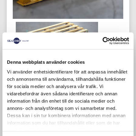
Denna webbplats använder cookies
We hebben ook enkele niet-
Vi använder enhetsidentifierare för att anpassa innehållet
standaardformaten wegwerppallets op
och annonserna till användarna, tillhandahålla funktioner
voorraad.
för sociala medier och analysera vår trafik. Vi
vidarebefordrar även sådana identifierare och annan
Nieuwe wegwerppallet 1400×800 mm
information från din enhet till de sociala medier och
annons- och analysföretag som vi samarbetar med.
Onze eenmalige pallets hebben een
Dessa kan i sin tur kombinera informationen med annan
houtdikte van 16 mm en de planken zijn
information som du har tillhandahållit eller som de har
75 mm breed (industriële pallets zijn 19
samlat in när du har använt deras tjänster.