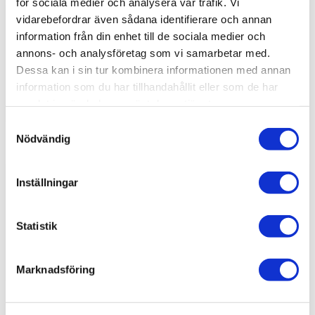
för sociala medier och analysera vår trafik. Vi
vidarebefordrar även sådana identifierare och annan
Nieuwe multiplex kappen 1200×800
information från din enhet till de sociala medier och
annons- och analysföretag som vi samarbetar med.
mm - 6 mm
Dessa kan i sin tur kombinera informationen med annan
information som du har tillhandahållit eller som de har
samlat in när du har använt deras tjänster.
Samtyckesval
Nödvändig
Inställningar
Nieuwe multiplex kappen 600×800
mm - 6 mm
Statistik
Marknadsföring