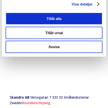
Visa detaljer
Nieuwe multiplex kappen andere
Tillåt alla
maten en diktes
Tillåt urval
Avvisa
S
kandro AB
Skruvgatan 7 333 33 Smålandsstenar
Zweden
Routebeschrijving