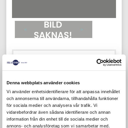
Vaak hebben we plaatmaterialen in lagen
van verschillende materialen en diktes.
Multiplex, OSB en Board (masonite). Kijk
Denna webbplats använder cookies
bij ons wat we op voorraad hebben.
Vi använder enhetsidentifierare för att anpassa innehållet
Gebruikte multiplex deksels
och annonserna till användarna, tillhandahålla funktioner
för sociala medier och analysera vår trafik. Vi
Plywood deksels worden op de
vidarebefordrar även sådana identifierare och annan
palletkraag geplaatst en hebben
information från din enhet till de sociala medier och
verschillende functies, zoals het
annons- och analysföretag som vi samarbetar med.