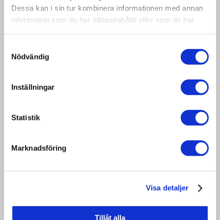
Dessa kan i sin tur kombinera informationen med annan
tegenhouden van inkijk, diefstal tijdens
information som du har tillhandahållit eller som de har
transport, stof en stabiliseren en
samlat in när du har använt deras tjänster.
voorkomen dat de pallet die je erop
Samtyckesval
plaatst in de palletkraag eronder valt.
Nödvändig
Ook verkrijgbaar met geleidingsribben
om het deksel op zijn plaats te houden
Inställningar
en met druk.
Gebruikte triplexdeksels zijn vaak een
Statistik
mix van triplexdeksels, triplexdeksels
met geleidingsribben en OSB-deksels in
Marknadsföring
diktes tussen 6-9 mm.
Visa detaljer
Art. nr:
Tillåt alla