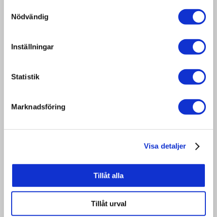
Samtyckesval
ausreichend, aber wir können auch
Nödvändig
Paletten mit 19 und 22 mm Holz auf
Bestellung herstellen. Je länger die
Inställningar
Paletten werden, desto mehr Klötze
empfehlen wir, um die Festigkeit zu
erhöhen.
Statistik
Art. Nr:
NEP13
Marknadsföring
1600×800
Größe:
mm
Visa detaljer
Dicke des Holzes:
16 mm
Wärmebehandlung
Tillåt alla
Ja
/ ISPM15:
Tillåt urval
Anzahl der