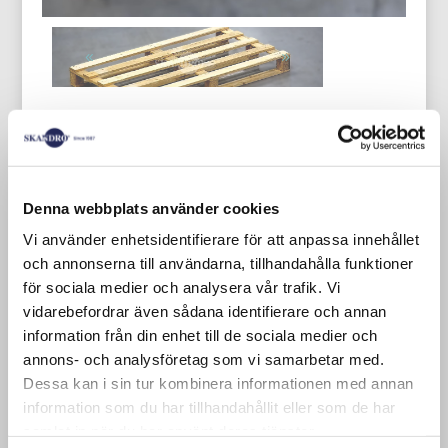
Wir führen auch einige nicht
standardisierte Größen von
Denna webbplats använder cookies
Einwegpaletten.
Vi använder enhetsidentifierare för att anpassa innehållet
och annonserna till användarna, tillhandahålla funktioner
Neue Einwegpalette 1600×800 mm
för sociala medier och analysera vår trafik. Vi
vidarebefordrar även sådana identifierare och annan
Unsere Einzelpaletten haben eine
information från din enhet till de sociala medier och
Holzstärke von 16 mm und die Bretter
annons- och analysföretag som vi samarbetar med.
sind 75 mm breit (Industriepaletten sind
Dessa kan i sin tur kombinera informationen med annan
information som du har tillhandahållit eller som de har
19 mm und EUR-Paletten sind 22 mm). In
samlat in när du har använt deras tjänster.
den meisten Fällen ist 16 mm Holz